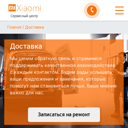
Сервисный центр
/
Доставка
Главная
Доставка
Мы ценим обратную связь и стремимся
поддерживать качественное взаимодействие
с каждым контактом. Будем рады услышать
ваши предложения и замечания, которые
помогут нам становиться лучше. Ваше мнение
важно для нас.
Записаться на ремонт