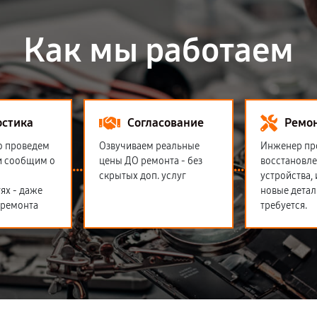
Как мы работаем
остика
Согласование
Ремо
о проведем
Озвучиваем реальные
Инженер пр
и сообщим о
цены ДО ремонта - без
восстановл
скрытых доп. услуг
устройства,
ях - даже
новые детал
 ремонта
требуется.