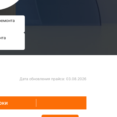
ремонта
нта
Дата обновления прайса:
03.08.2026
оки