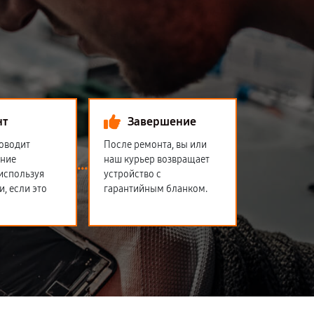
нт
Завершение
оводит
После ремонта, вы или
ение
наш курьер возвращает
 используя
устройство с
и, если это
гарантийным бланком.