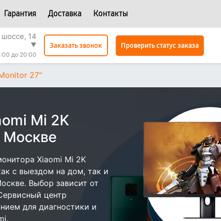
Гарантия
Доставка
Контакты
 шоссе, 14
▼
Проверить статус заказа
Заказать звонок
0:00 до 20:00
Monitor 27"
omi Mi 2K
в Москве
онитора Xiaomi Mi 2K
ак с выездом на дом, так и
Москве. Выбор зависит от
 Сервисный центр
нием для диагностики и
i.