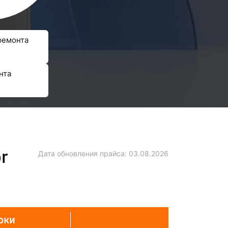
ремонта
нта
r
Дата обновления прайса:
03.08.2026
оки